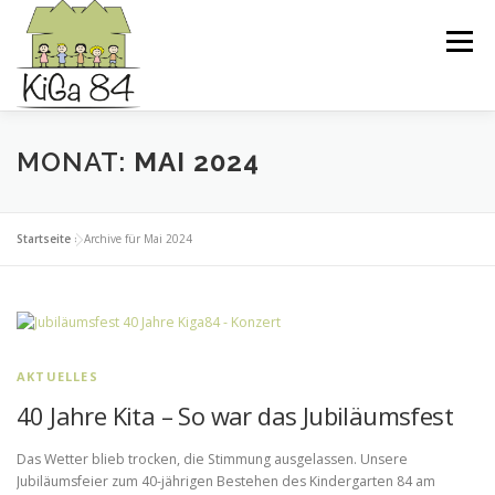
Zum
Inhalt
Menü
springen
DIE KITA
ELTERNINITIATIVE
MONAT:
MAI 2024
PÄDAGOGISCHES KONZEPT
AKTUELLES
Startseite
»
Archive für Mai 2024
AKTUELLES
40 Jahre Kita – So war das Jubiläumsfest
Das Wetter blieb trocken, die Stimmung ausgelassen. Unsere
Jubiläumsfeier zum 40-jährigen Bestehen des Kindergarten 84 am